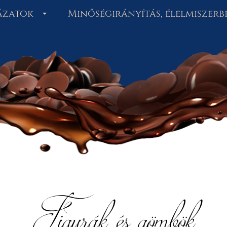
ázatok
Minőségirányítás, élelmiszer
Figurák és gömbök