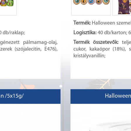
)
Termék:
Halloween szemek
0 db/raklap;
Logisztika:
40 db/karton; 6
ogénezett pálmamag-olaj,
Termék összetevők:
tel
rek (szójalecitin, E476),
cukor, kakaópor (18%), s
kristályvanillin;
n /5x15g/
Halloween