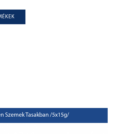
MÉKEK
n Szemek Tasakban /5x15g/