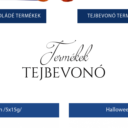
OLÁDÉ TERMÉKEK
TEJBEVONÓ TER
Termékek
TEJBEVONÓ
n /5x15g/
Hallowee