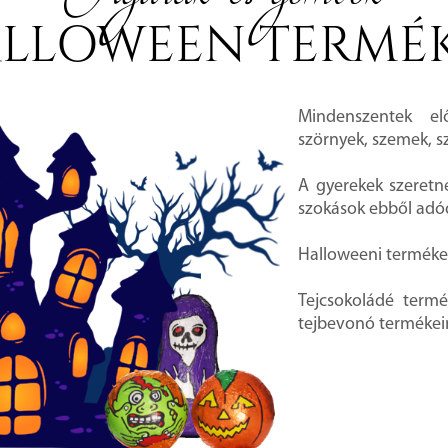
LLOWEEN TERMÉ
Mindenszentek el
szörnyek, szemek, s
A gyerekek szeretn
szokások ebből adód
Halloweeni termékei
Tejcsokoládé term
tejbevonó termékei