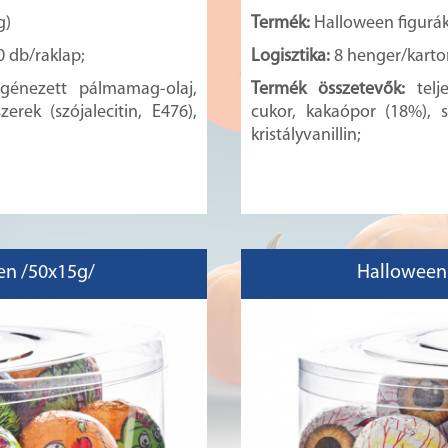
g)
Termék:
Halloween figurá
0 db/raklap;
Logisztika:
8 henger/karton
ogénezett pálmamag-olaj,
Termék összetevők:
tel
rek (szójalecitin, E476),
cukor, kakaópor (18%), s
kristályvanillin;
n /50x15g/
Halloween