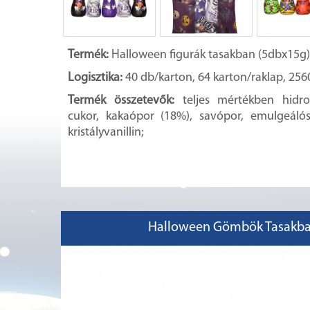
Termék:
Halloween figurák tasakban (5dbx15g
Logisztika:
40 db/karton, 64 karton/raklap, 256
Termék összetevők:
teljes mértékben hidr
cukor, kakaópor (18%), savópor, emulgeálósze
kristályvanillin;
Halloween Gömbök Tasakba