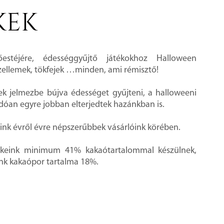
KEK
őestéjére, édességgyűjtő játékokhoz Halloween
zellemek, tökfejek …minden, ami rémisztő!
ek jelmezbe bújva édességet gyűjteni, a halloweeni
óan egyre jobban elterjedtek hazánkban is.
nk évről évre népszerűbbek vásárlóink körében.
ékeink minimum 41% kakaótartalommal készülnek,
nk kakaópor tartalma 18%.