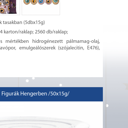
 tasakban (5dbx15g)
4 karton/raklap; 2560 db/raklap;
jes mértékben hidrogénezett pálmamag-olaj,
avópor, emulgeálószerek (szójalecitin, E476),
 Figurák Hengerben /50x15g/