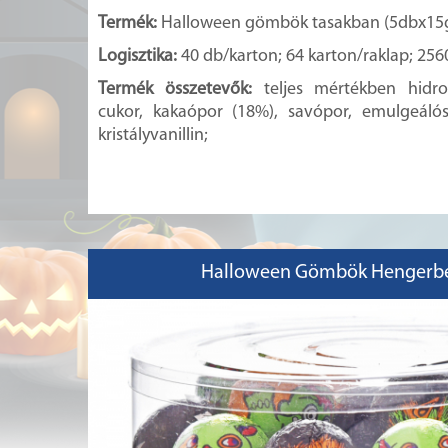
Termék:
Halloween gömbök tasakban (5dbx15
Logisztika:
40 db/karton; 64 karton/raklap; 256
Termék összetevők:
teljes mértékben hidr
cukor, kakaópor (18%), savópor, emulgeálósze
kristályvanillin;
Halloween Gömbök Hengerbe