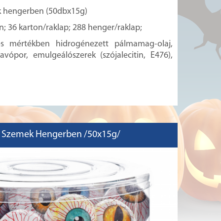
k hengerben (50dbx15g)
; 36 karton/raklap; 288 henger/raklap;
jes mértékben hidrogénezett pálmamag-olaj,
avópor, emulgeálószerek (szójalecitin, E476),
 Szemek Hengerben /50x15g/